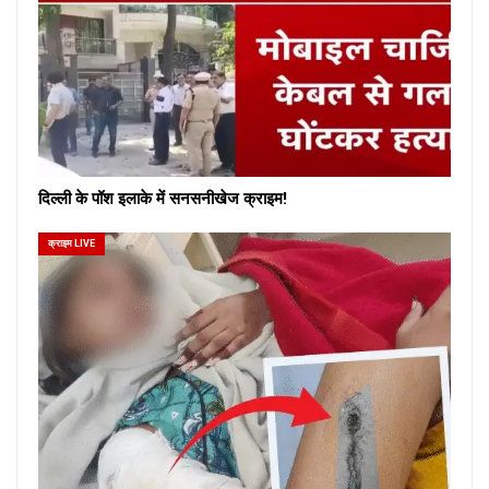
दिल्ली के पॉश इलाके में सनसनीखेज क्राइम!
क्राइम LIVE