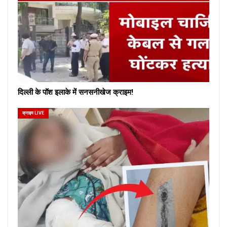
दिल्ली के पॉश इलाके में सनसनीखेज क्राइम!
क्राइम LIVE