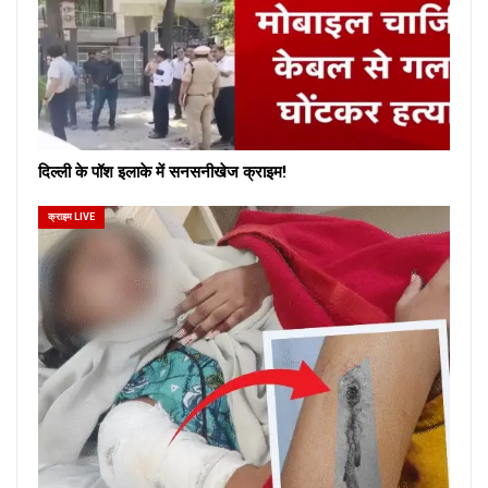
दिल्ली के पॉश इलाके में सनसनीखेज क्राइम!
क्राइम LIVE