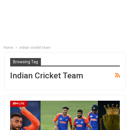
Home
indian cricket team
Browsing Tag
Indian Cricket Team
इंडिया LIVE