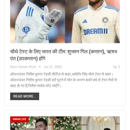
चौथे टेस्ट के लिए भारत की टीम: शुभमन गिल (कप्तान), ऋषभ
पंत (उपकप्तान) होंगे
Noor Hasan Rizvi
Jul 21, 2025
0
ऑलराउंडर नितीश कुमार रेड्डी सीरीज़ से बाहर,अर्शदीप सिंह चौथे टेस्ट से बाहर।
ऑलराउंडर नितीश कुमार रेड्डी बाएँ घुटने में चोट के कारण बाकी बचे दो टेस्ट मैचों से
बाहर हो गए हैं,नितीश स्वदेश लौट जाएँगे।
READ MORE...
लखनऊ LIVE