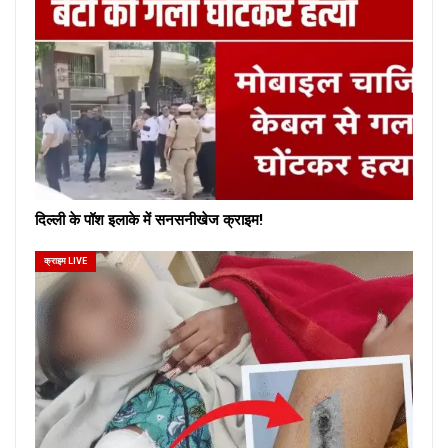
दिल्ली के पॉश इलाके में सनसनीखेज क्राइम!
क्राइम LIVE