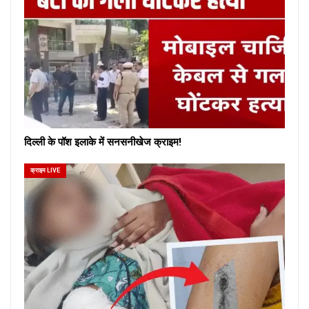
दिल्ली के पॉश इलाके में सनसनीखेज क्राइम!
क्राइम LIVE