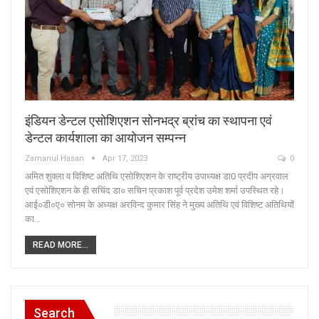
इंडियन डेन्टल एसोशिएशन सोनभद्र ब्रांच का स्थापना एवं
डेन्टल कार्यशाला का आयोजन सम्पन्न
Zamanul Hasan
Apr 17, 2023
0
अमित शुक्ला व विशिष्ट अतिथि एसोशिएशन के राष्ट्रीय उपाध्यक्ष डा0 प्रदीप अग्रवाल
एवं एसोशिएशन के ही सचिंद डा० सचिन प्रकाश पूर्व प्रदेश उमेश शर्मा उपस्थित रहे।
आई०डी०ए० सोनम के अध्यक्ष अरविन्द कुमार सिंह ने मुख्य अतिथि एवं विशिष्ट अतिथियों
का…
READ MORE...
Search