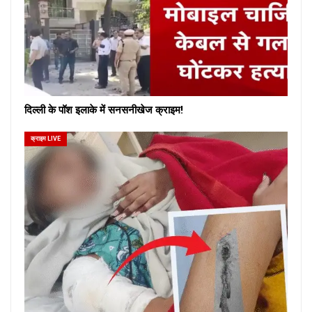
दिल्ली के पॉश इलाके में सनसनीखेज क्राइम!
क्राइम LIVE