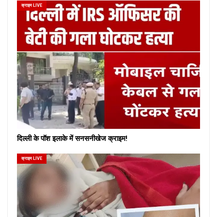
क्राइम LIVE
दिल्ली के पॉश इलाके में सनसनीखेज क्राइम!
क्राइम LIVE