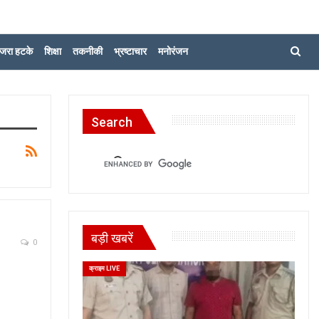
जरा हटके
शिक्षा
तकनीकी
भ्रष्टाचार
मनोरंजन
Search
बड़ी खबरें
0
क्राइम LIVE