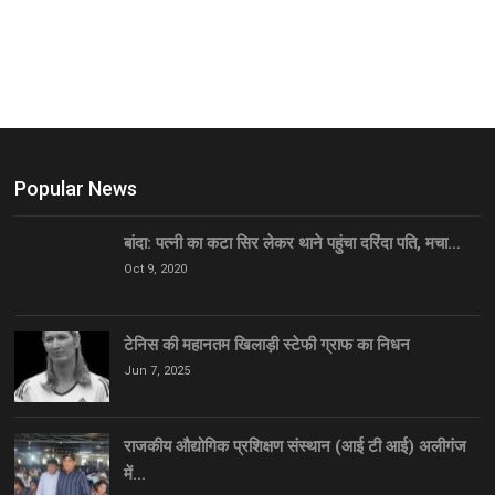
Popular News
बांदा: पत्नी का कटा सिर लेकर थाने पहुंचा दरिंदा पति, मचा…
Oct 9, 2020
टेनिस की महानतम खिलाड़ी स्टेफी ग्राफ का निधन
Jun 7, 2025
राजकीय औद्योगिक प्रशिक्षण संस्थान (आई टी आई) अलीगंज
में…