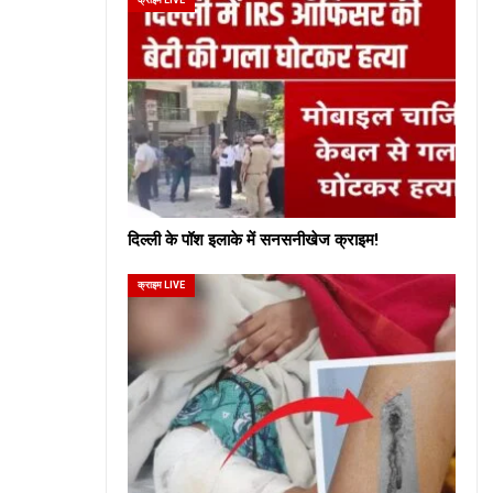
दिल्ली के पॉश इलाके में सनसनीखेज क्राइम!
क्राइम LIVE