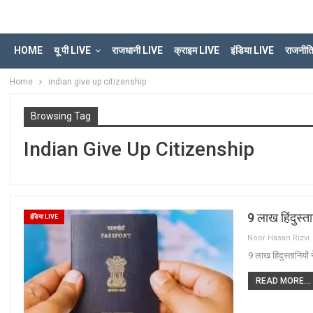
HOME
यू पी LIVE
राजधानी LIVE
क्राइम LIVE
इंडिया LIVE
राजनीत
Home
indian give up citizenship
Browsing Tag
Indian Give Up Citizenship
9 लाख हिंदुस्ता
इंडिया LIVE
Noor Hasan Rizvi
9 लाख हिंदुस्तानियों 
READ MORE...