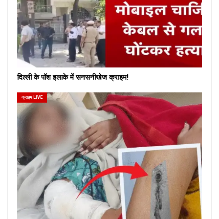
दिल्ली के पॉश इलाके में सनसनीखेज क्राइम!
क्राइम LIVE