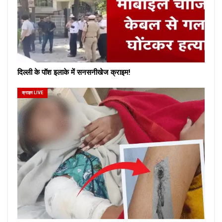
दिल्ली के पॉश इलाके में सनसनीखेज क्राइम!
क्राइम LIVE