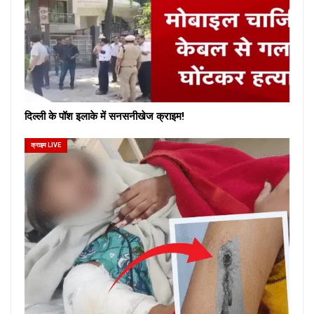
दिल्ली के पॉश इलाके में सनसनीखेज क्राइम!
क्राइम LIVE