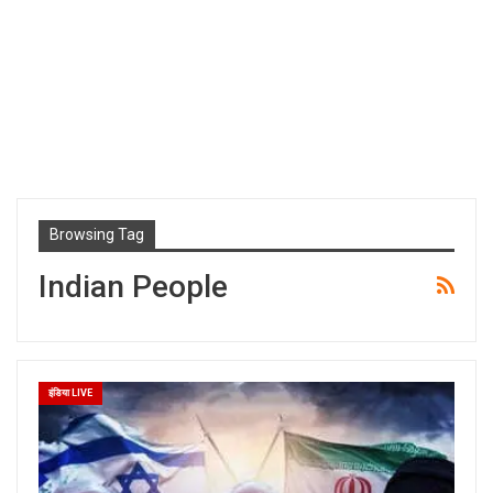
Browsing Tag
Indian People
इंडिया LIVE