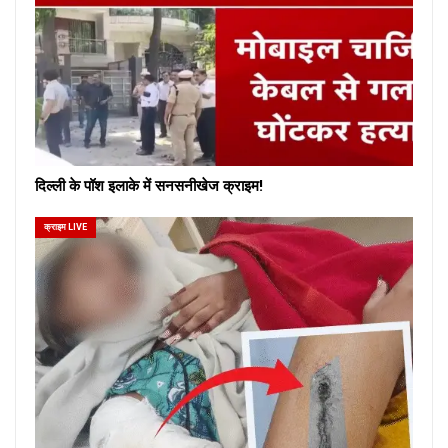
दिल्ली के पॉश इलाके में सनसनीखेज क्राइम!
क्राइम LIVE