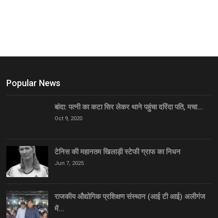
Popular News
बांदा: पत्नी का कटा सिर लेकर थाने पहुंचा दरिंदा पति, मचा…
Oct 9, 2020
टेनिस की महानतम खिलाड़ी स्टेफी ग्राफ का निधन
Jun 7, 2025
राजकीय औद्योगिक प्रशिक्षण संस्थान (आई टी आई) अलीगंज
में…