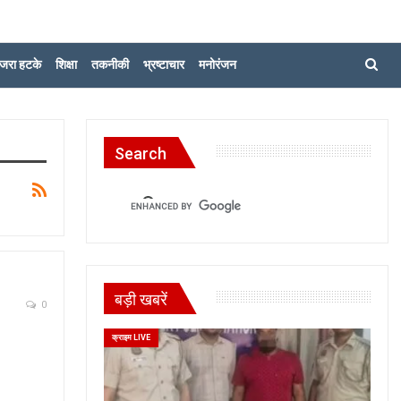
जरा हटके
शिक्षा
तकनीकी
भ्रष्टाचार
मनोरंजन
Search
बड़ी खबरें
0
क्राइम LIVE