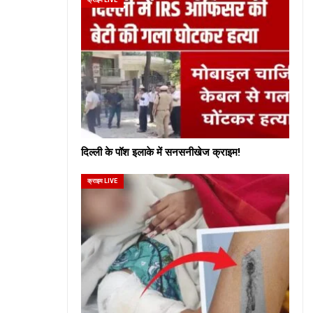
दिल्ली के पॉश इलाके में सनसनीखेज क्राइम!
क्राइम LIVE