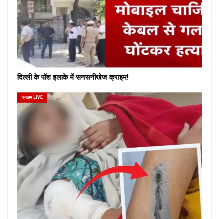
दिल्ली के पॉश इलाके में सनसनीखेज क्राइम!
क्राइम LIVE