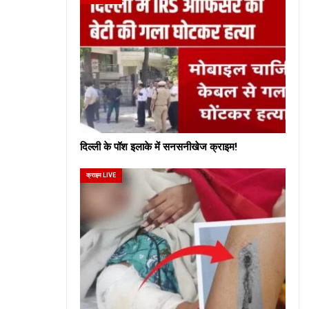
दिल्ली के पॉश इलाके में सनसनीखेज क्राइम!
क्राइम LIVE