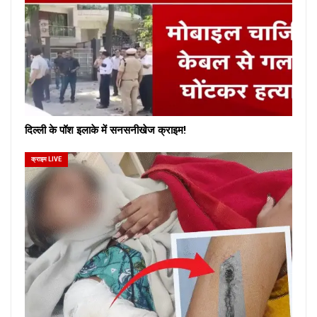
दिल्ली के पॉश इलाके में सनसनीखेज क्राइम!
क्राइम LIVE