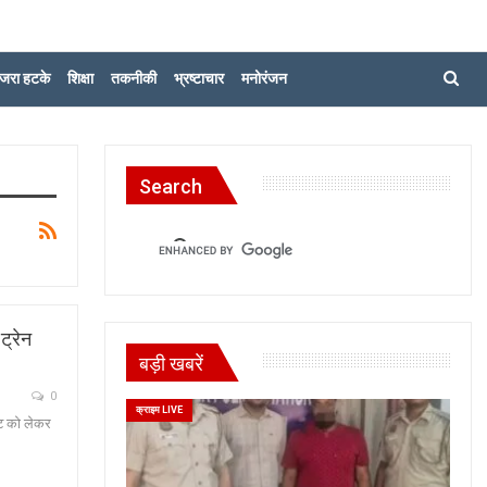
जरा हटके
शिक्षा
तकनीकी
भ्रष्टाचार
मनोरंजन
Search
ट्रेन
बड़ी खबरें
0
क्राइम LIVE
कट को लेकर