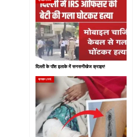
दिल्ली के पॉश इलाके में सनसनीखेज क्राइम!
क्राइम LIVE