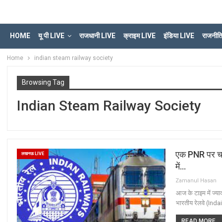
HOME
यू पी LIVE
राजधानी LIVE
क्राइम LIVE
इंडिया LIVE
राजनीत
Home
indian steam railway society
Browsing Tag
Indian Steam Railway Society
एक PNR पर चार 
लखनऊ LIVE
में…
Zamanul Hasan
आज के टाइम में ज्या
भारतीय रेलवे (Inda
READ MORE...