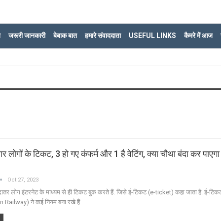
ि
जरूरी जानकारी
बेबाक बात
हमारे संवाददाता
USEFUL LINKS
कैमरे में आज
लोगों के टिकट, 3 हो गए कंफर्म और 1 है वेटिंग, क्‍या चौथा बंदा कर पाएगा 
Oct 27, 2023
दातर लोग इंटरनेट के माध्यम से ही टिकट बुक करते हैं. जिसे ई-टिकट (e-ticket) कहा जाता है. ई-टि
in Railway) ने कई नियम बना रखे हैं