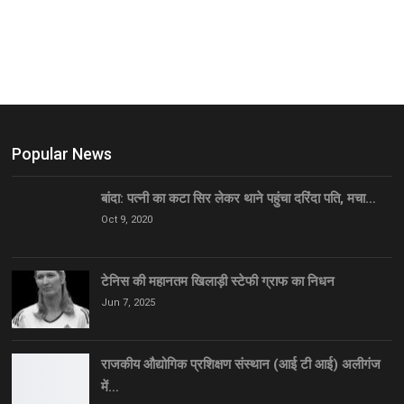
Popular News
बांदा: पत्नी का कटा सिर लेकर थाने पहुंचा दरिंदा पति, मचा…
Oct 9, 2020
टेनिस की महानतम खिलाड़ी स्टेफी ग्राफ का निधन
Jun 7, 2025
राजकीय औद्योगिक प्रशिक्षण संस्थान (आई टी आई) अलीगंज
में…