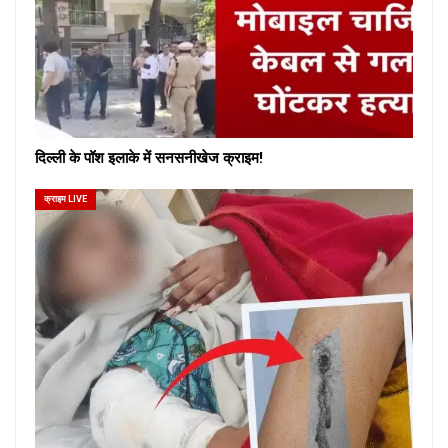
दिल्ली के पॉश इलाके में सनसनीखेज क्राइम!
क्राइम LIVE