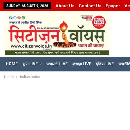
About Us
Contact Us
Epaper
Ve
SUNDAY, AUGUST 9, 2026
HOME
यू पी LIVE
राजधानी LIVE
क्राइम LIVE
इंडिया LIVE
राजनीत
Home
indian trains