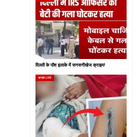
दिल्ली के पॉश इलाके में सनसनीखेज क्राइम!
क्राइम LIVE