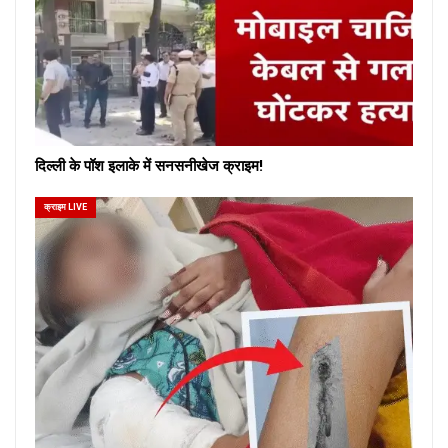
दिल्ली के पॉश इलाके में सनसनीखेज क्राइम!
क्राइम LIVE