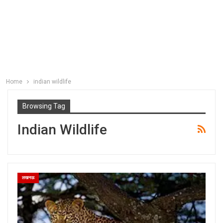
Home
indian wildlife
Browsing Tag
Indian Wildlife
लखनऊ