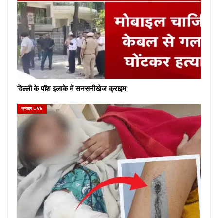
दिल्ली के पॉश इलाके में सनसनीखेज क्राइम!
क्राइम LIVE