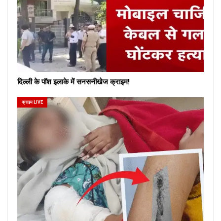
दिल्ली के पॉश इलाके में सनसनीखेज क्राइम!
क्राइम LIVE