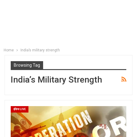
Home
India’s military strength
Browsing Tag
India’s Military Strength
इंडिया LIVE