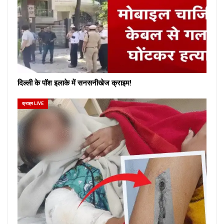
दिल्ली के पॉश इलाके में सनसनीखेज क्राइम!
क्राइम LIVE