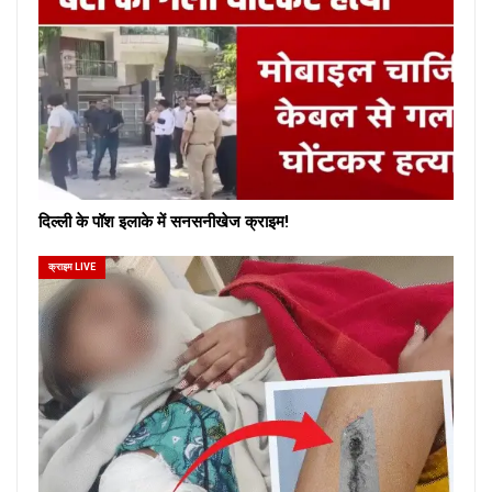
दिल्ली के पॉश इलाके में सनसनीखेज क्राइम!
क्राइम LIVE