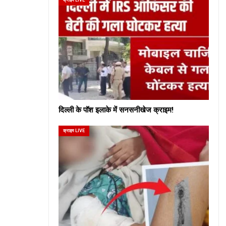
दिल्ली के पॉश इलाके में सनसनीखेज क्राइम!
क्राइम LIVE