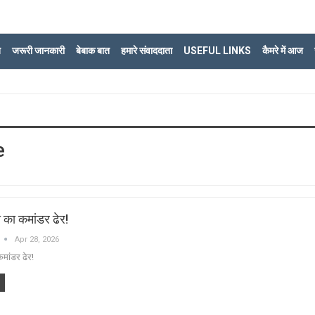
ि
जरूरी जानकारी
बेबाक बात
हमारे संवाददाता
USEFUL LINKS
कैमरे में आज
e
ा का कमांडर ढेर!
Apr 28, 2026
कमांडर ढेर!