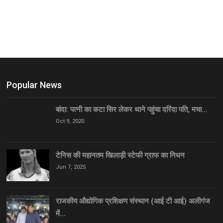
Popular News
बांदा: पत्नी का कटा सिर लेकर थाने पहुंचा दरिंदा पति, मचा…
Oct 9, 2020
टेनिस की महानतम खिलाड़ी स्टेफी ग्राफ का निधन
Jun 7, 2025
राजकीय औद्योगिक प्रशिक्षण संस्थान (आई टी आई) अलीगंज
में…