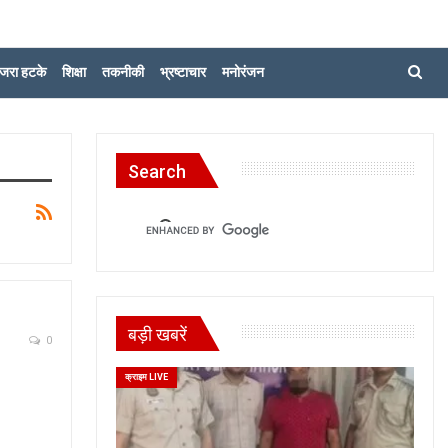
जरा हटके
शिक्षा
तकनीकी
भ्रष्टाचार
मनोरंजन
Search
बड़ी खबरें
0
क्राइम LIVE