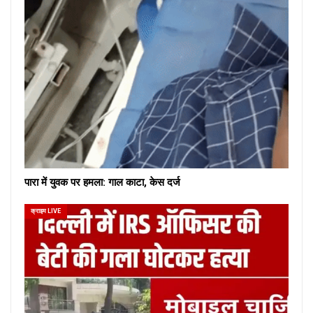
पारा में युवक पर हमला: गाल काटा, केस दर्ज
क्राइम LIVE