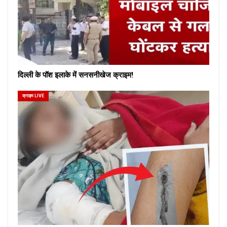
दिल्ली के पॉश इलाके में सनसनीखेज क्राइम!
क्राइम LIVE