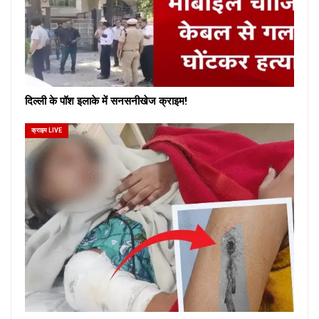
दिल्ली के पॉश इलाके में सनसनीखेज क्राइम!
क्राइम LIVE