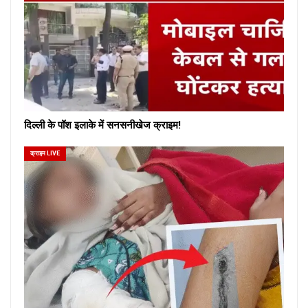
दिल्ली के पॉश इलाके में सनसनीखेज क्राइम!
क्राइम LIVE