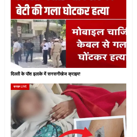
दिल्ली के पॉश इलाके में सनसनीखेज क्राइम!
क्राइम LIVE