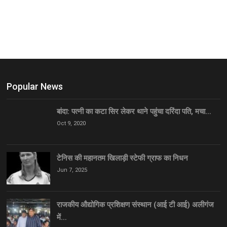
Popular News
बांदा: पत्नी का कटा सिर लेकर थाने पहुंचा दरिंदा पति, मचा…
Oct 9, 2020
टेनिस की महानतम खिलाड़ी स्टेफी ग्राफ का निधन
Jun 7, 2025
राजकीय औद्योगिक प्रशिक्षण संस्थान (आई टी आई) अलीगंज
में…