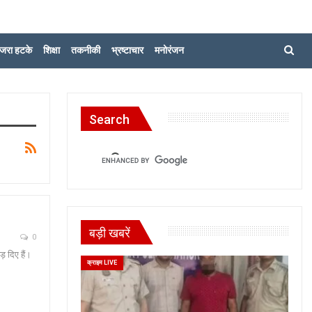
जरा हटके
शिक्षा
तकनीकी
भ्रष्टाचार
मनोरंजन
Search
बड़ी खबरें
0
ड़ दिए हैं।
क्राइम LIVE