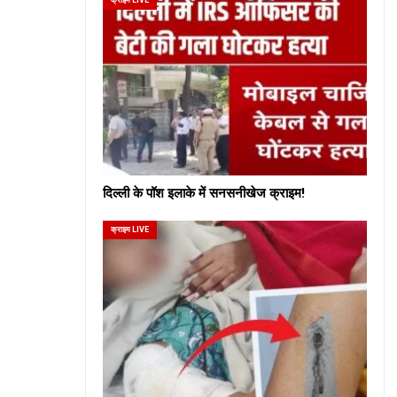
दिल्ली के पॉश इलाके में सनसनीखेज क्राइम!
क्राइम LIVE