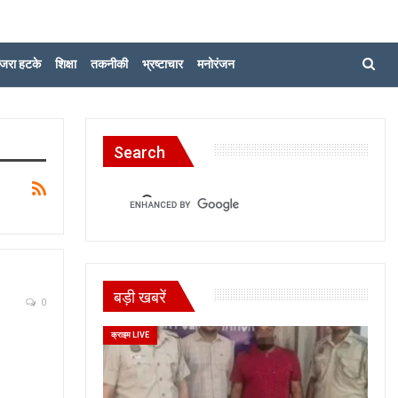
जरा हटके
शिक्षा
तकनीकी
भ्रष्टाचार
मनोरंजन
Search
बड़ी खबरें
0
क्राइम LIVE