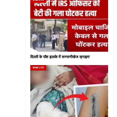
दिल्ली के पॉश इलाके में सनसनीखेज क्राइम!
क्राइम LIVE