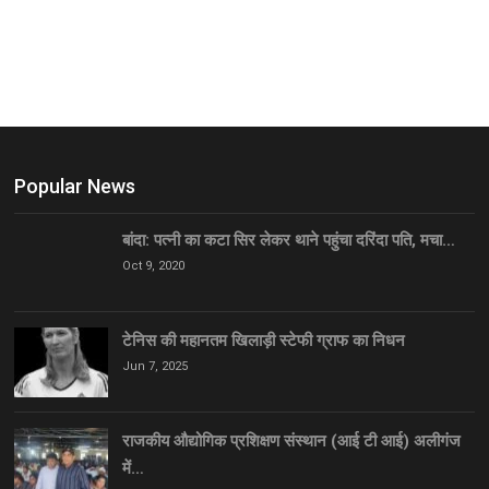
Popular News
बांदा: पत्नी का कटा सिर लेकर थाने पहुंचा दरिंदा पति, मचा…
Oct 9, 2020
टेनिस की महानतम खिलाड़ी स्टेफी ग्राफ का निधन
Jun 7, 2025
राजकीय औद्योगिक प्रशिक्षण संस्थान (आई टी आई) अलीगंज
में…