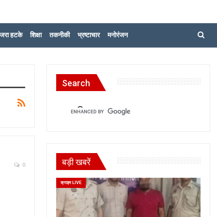
जरा हटके
शिक्षा
तकनीकी
भ्रष्टाचार
मनोरंजन
Search
बड़ी खबरें
0
क्राइम LIVE