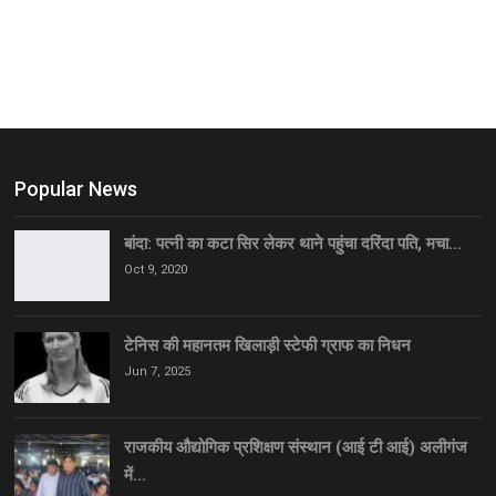
Popular News
बांदा: पत्नी का कटा सिर लेकर थाने पहुंचा दरिंदा पति, मचा…
Oct 9, 2020
टेनिस की महानतम खिलाड़ी स्टेफी ग्राफ का निधन
Jun 7, 2025
राजकीय औद्योगिक प्रशिक्षण संस्थान (आई टी आई) अलीगंज
में…