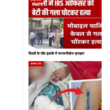
दिल्ली के पॉश इलाके में सनसनीखेज क्राइम!
क्राइम LIVE