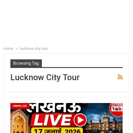
Home
lucknow city tour
Browsing Tag
Lucknow City Tour
लखनऊ LIVE