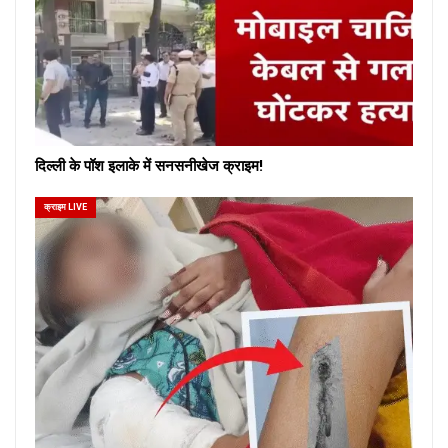
दिल्ली के पॉश इलाके में सनसनीखेज क्राइम!
क्राइम LIVE