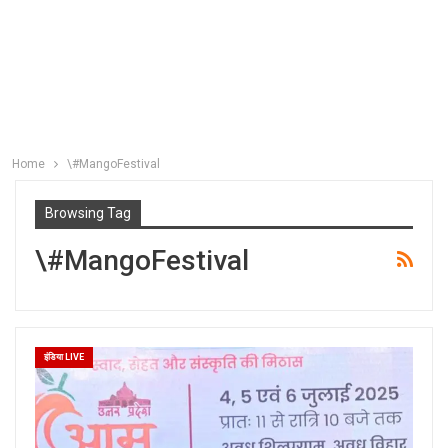
Home
\#MangoFestival
Browsing Tag
\#MangoFestival
इंडिया LIVE