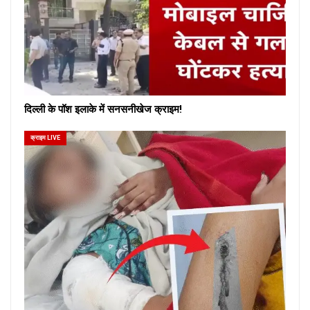
दिल्ली के पॉश इलाके में सनसनीखेज क्राइम!
क्राइम LIVE