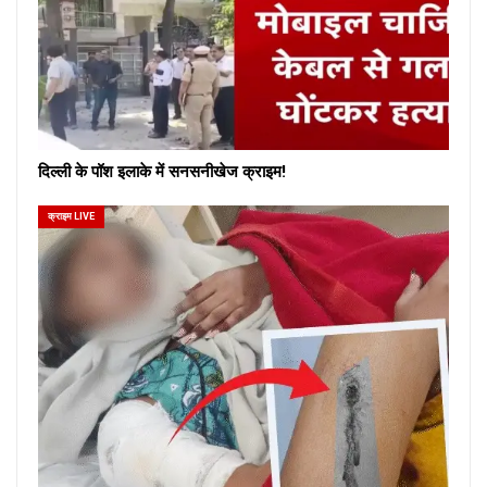
दिल्ली के पॉश इलाके में सनसनीखेज क्राइम!
क्राइम LIVE