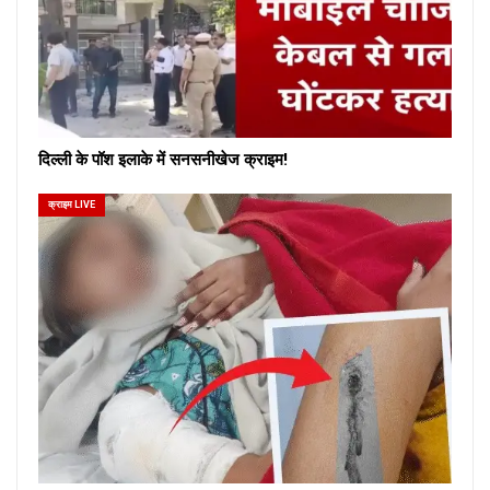
दिल्ली के पॉश इलाके में सनसनीखेज क्राइम!
क्राइम LIVE