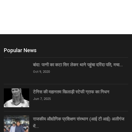
Popular News
बांदा: पत्नी का कटा सिर लेकर थाने पहुंचा दरिंदा पति, मचा…
Oct 9, 2020
टेनिस की महानतम खिलाड़ी स्टेफी ग्राफ का निधन
Jun 7, 2025
राजकीय औद्योगिक प्रशिक्षण संस्थान (आई टी आई) अलीगंज
में…