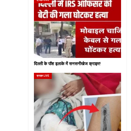
दिल्ली के पॉश इलाके में सनसनीखेज क्राइम!
क्राइम LIVE