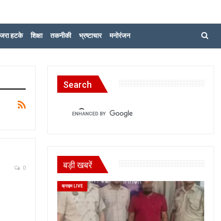
जरा हटके
शिक्षा
तकनीकी
भ्रष्टाचार
मनोरंजन
Search
बड़ी खबरें
0
क्राइम LIVE