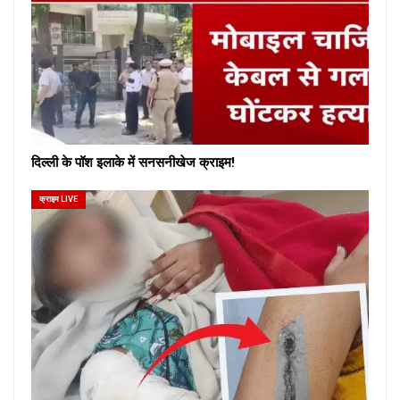
दिल्ली के पॉश इलाके में सनसनीखेज क्राइम!
क्राइम LIVE