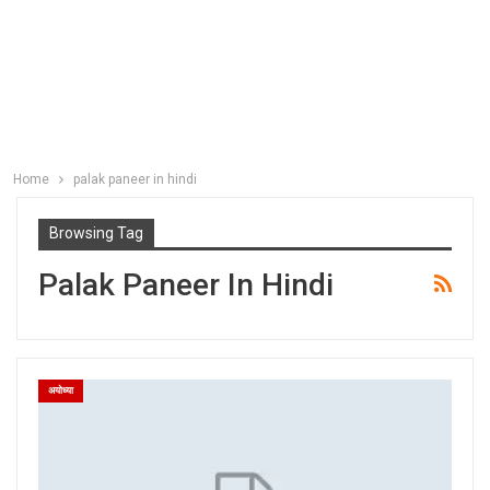
Home
palak paneer in hindi
Browsing Tag
Palak Paneer In Hindi
अयोध्या