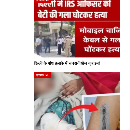
दिल्ली के पॉश इलाके में सनसनीखेज क्राइम!
क्राइम LIVE