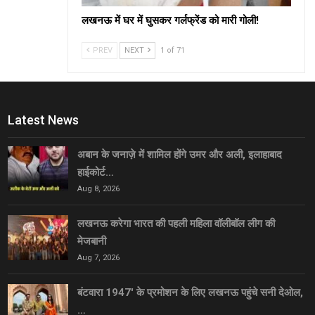
लखनऊ में घर में घुसकर गर्लफ्रेंड को मारी गोली!
PREV
NEXT
1 of 71
Latest News
अबान के जनाज़े में शामिल होंगे उमर और अली, इलाहाबाद
हाईकोर्ट…
Aug 8, 2026
लखनऊ करेगा भारत की पहली महिला वॉलीबॉल लीग की
मेजबानी
Aug 7, 2026
बंटवारा 1947′ के प्रमोशन के लिए लखनऊ पहुंचे सनी देओल,
…