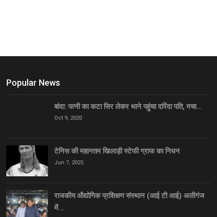
Popular News
बांदा: पत्नी का कटा सिर लेकर थाने पहुंचा दरिंदा पति, मचा…
Oct 9, 2020
टेनिस की महानतम खिलाड़ी स्टेफी ग्राफ का निधन
Jun 7, 2025
राजकीय औद्योगिक प्रशिक्षण संस्थान (आई टी आई) अलीगंज
में…