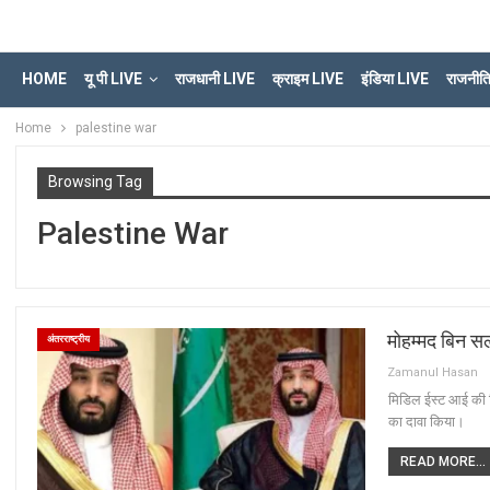
HOME
यू पी LIVE
राजधानी LIVE
क्राइम LIVE
इंडिया LIVE
राजनीत
Home
palestine war
Browsing Tag
Palestine War
मोहम्मद बिन सलम
अंतरराष्ट्रीय
Zamanul Hasan
मिडिल ईस्ट आई की र
का दावा किया।
READ MORE...