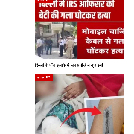
दिल्ली के पॉश इलाके में सनसनीखेज क्राइम!
क्राइम LIVE