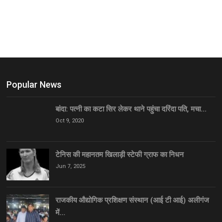
Popular News
बांदा: पत्नी का कटा सिर लेकर थाने पहुंचा दरिंदा पति, मचा…
Oct 9, 2020
टेनिस की महानतम खिलाड़ी स्टेफी ग्राफ का निधन
Jun 7, 2025
राजकीय औद्योगिक प्रशिक्षण संस्थान (आई टी आई) अलीगंज
में…