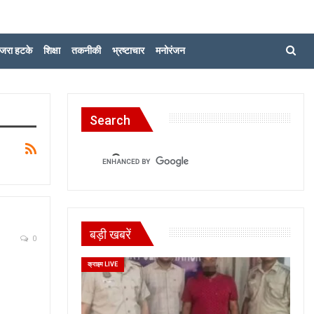
जरा हटके
शिक्षा
तकनीकी
भ्रष्टाचार
मनोरंजन
Search
बड़ी खबरें
0
क्राइम LIVE