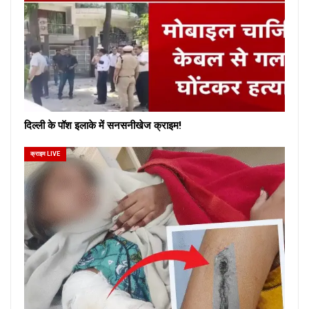
दिल्ली के पॉश इलाके में सनसनीखेज क्राइम!
क्राइम LIVE