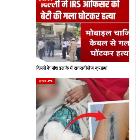
दिल्ली के पॉश इलाके में सनसनीखेज क्राइम!
क्राइम LIVE