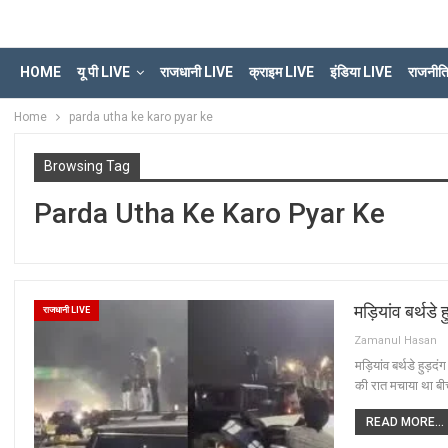
HOME
यू पी LIVE
राजधानी LIVE
क्राइम LIVE
इंडिया LIVE
राजनीत
Home
parda utha ke karo pyar ke
Browsing Tag
Parda Utha Ke Karo Pyar Ke
मड़ियांव बर्थडे 
राजधानी LIVE
Zamanul Hasan
मड़ियांव बर्थडे हुड़द
की रात मचाया था बी
READ MORE...