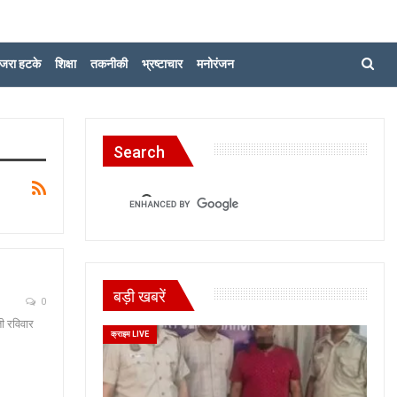
जरा हटके
शिक्षा
तकनीकी
भ्रष्टाचार
मनोरंजन
Search
बड़ी खबरें
0
ती रविवार
क्राइम LIVE