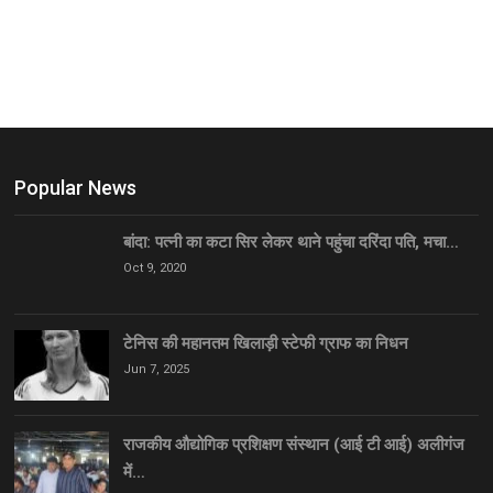
Popular News
बांदा: पत्नी का कटा सिर लेकर थाने पहुंचा दरिंदा पति, मचा…
Oct 9, 2020
टेनिस की महानतम खिलाड़ी स्टेफी ग्राफ का निधन
Jun 7, 2025
राजकीय औद्योगिक प्रशिक्षण संस्थान (आई टी आई) अलीगंज
में…