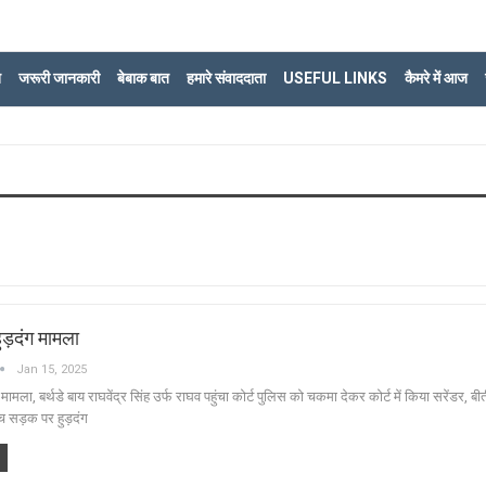
ि
जरूरी जानकारी
बेबाक बात
हमारे संवाददाता
USEFUL LINKS
कैमरे में आज
हुड़दंग मामला
Jan 15, 2025
ंग मामला, बर्थडे बाय राघवेंद्र सिंह उर्फ राघव पहुंचा कोर्ट पुलिस को चकमा देकर कोर्ट में किया सरेंडर, बी
च सड़क पर हुड़दंग