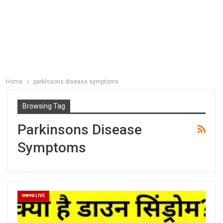
Home
parkinsons disease symptoms
Browsing Tag
Parkinsons Disease
Symptoms
लखनऊ LIVE