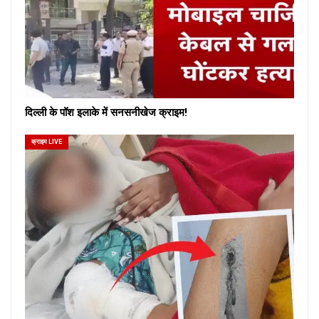
दिल्ली के पॉश इलाके में सनसनीखेज क्राइम!
क्राइम LIVE