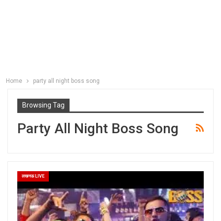
Home
party all night boss song
Browsing Tag
Party All Night Boss Song
लखनऊ LIVE