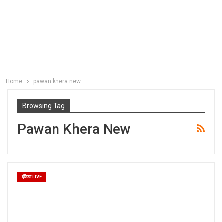
Home
pawan khera new
Browsing Tag
Pawan Khera New
इंडिया LIVE