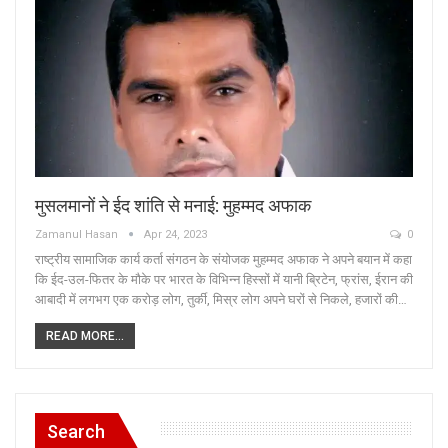
मुसलमानों ने ईद शांति से मनाई: मुहम्मद अफाक
Zamanul Hasan
Apr 24, 2023
0
राष्ट्रीय सामाजिक कार्य कर्ता संगठन के संयोजक मुहम्मद अफाक ने अपने बयान में कहा
कि ईद-उल-फितर के मौके पर भारत के विभिन्न हिस्सों में यानी ब्रिटेन, फ्रांस, ईरान की
आबादी में लगभग एक करोड़ लोग, तुर्की, मिस्र लोग अपने घरों से निकले, हजारों की…
READ MORE...
Search