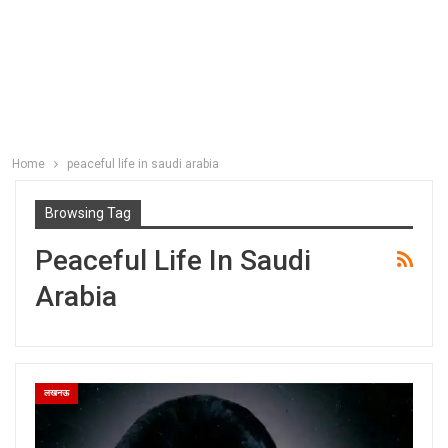
Home
peaceful life in saudi arabia
Browsing Tag
Peaceful Life In Saudi
Arabia
लखनऊ