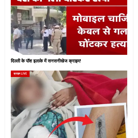
दिल्ली के पॉश इलाके में सनसनीखेज क्राइम!
क्राइम LIVE