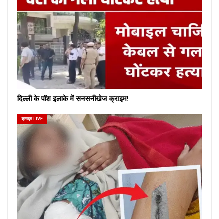
दिल्ली के पॉश इलाके में सनसनीखेज क्राइम!
क्राइम LIVE